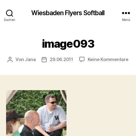
Wiesbaden Flyers Softball
Suchen
Menü
image093
zu
Von
Jana
29.06.2011
Keine Kommentare
Beitragsautor
Veröffentlichungsdatum
im